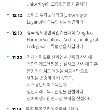
University)와 교류협정을 체결하다.
스위스 루가노대학교(University of
12
12
Lugano)와 교류협정을 체결하다
중국 청도항만직업기술대학(Qingdao
12
10
Harbour Vocational And Technological
College)과 교류협정을 체결하다.
직제개편으로 산학연계부총장 산하에
11
22
첨단미래교육원을 신설하고, 산하에 기존
총장직속 AI교 육원을 AI교육단으로
명칭을 변경하여 배속하고,
시스템반도체교육단과
첨단미래교육지원팀을 신설하다.
장애학생지원센터장 보직을 신설하다
몽골 몽골국립예술문화대학교
11
14