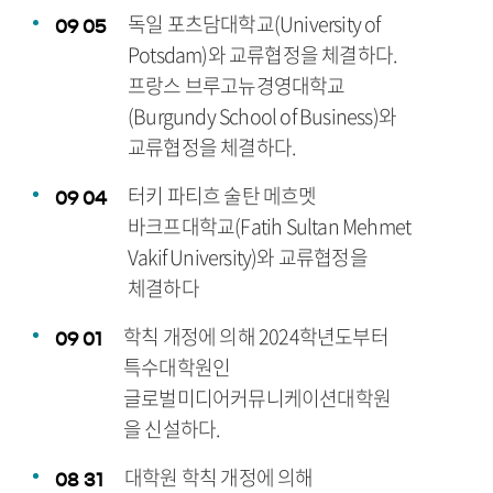
독일 포츠담대학교(University of
09
05
Potsdam)와 교류협정을 체결하다.
프랑스 브루고뉴경영대학교
(Burgundy School of Business)와
교류협정을 체결하다.
터키 파티흐 술탄 메흐멧
09
04
바크프대학교(Fatih Sultan Mehmet
Vakif University)와 교류협정을
체결하다
학칙 개정에 의해 2024학년도부터
09
01
특수대학원인
글로벌미디어커뮤니케이션대학원
을 신설하다.
대학원 학칙 개정에 의해
08
31