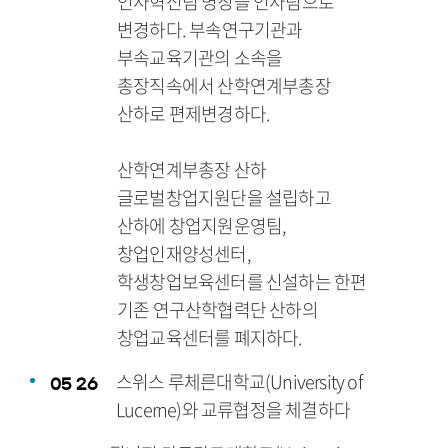
인사혁신팀 명칭을 인사팀으로
변경하다. 부속연구기관과
부속교육기관의 소속을
총장직속에서 산학연계부총장
산하로 편제변경하다.
산학연계부총장 산하
글로벌창업지원단을 설립하고
산하에 창업지원운영팀,
창업인재양성센터,
학생창업보육센터를 신설하는 한편
기존 연구산학협력단 산하의
창업교육센터를 폐지하다.
스위스 루체른대학교(University of
05
26
Lucerne)와 교류협정을 체결하다