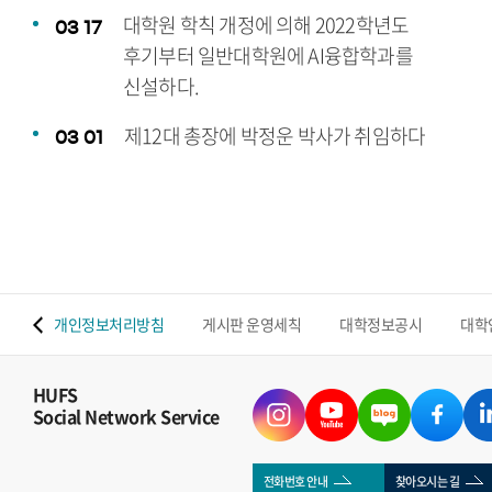
대학원 학칙 개정에 의해 2022학년도
03
17
후기부터 일반대학원에 AI융합학과를
신설하다.
제12대 총장에 박정운 박사가 취임하다
03
01
 맵
개인정보처리방침
게시판 운영세칙
대학정보공시
대학
HUFS
Social Network Service
전화번호 안내
찾아오시는 길