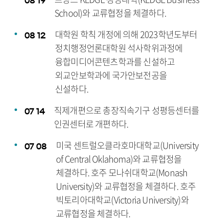
08
19
School)와 교류협정을 체결하다.
대학원 학칙 개정에 의해 2023학년도부터
08
12
정치행정언론대학원 석사학위과정에
융합미디어콘텐츠학과를 신설하고
외교안보학과에 국가안보전공을
신설하다.
직제개편으로 총장직속기구 성평등센터를
07
14
인권센터로 개편하다.
미국 센트럴오클라호마대학교(University
07
08
of Central Oklahoma)와 교류협정을
체결하다. 호주 모나쉬대학교(Monash
University)와 교류협정을 체결하다. 호주
빅토리아대학교(Victoria University)와
교류협정을 체결하다.