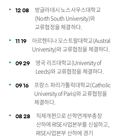
방글라데시 노스사우스대학교
12
08
(North South University)와
교류협정을 체결하다.
아르헨티나 오스트랄대학교(Austral
11
19
University)와 교류협정을 체결하다.
영국 리즈대학교(University of
09
29
Leeds)와 교류협정을 체결하다.
프랑스 파리가톨릭대학교(Catholic
09
16
University of Paris)와 교류협정을
체결하다.
직제개편으로 산학연계부총장
08
28
산하에 RISE사업본부를 신설하고,
RISE사업본부 산하에 경기