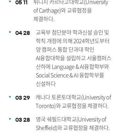
튀니지 카르타고대학교(University
05
11
of Carthage)와 교류협정을
체결하다.
교육부 첨단분야 학과신설 승인 및
04
28
학칙 개정에 의해 2024학년도부터
양 캠퍼스 통합 단과대 학인
AI융합대학을 설립하고 서울캠퍼스
산하에 Language & AI융합학부와
Social Science & AI 융합학부를
신설하다
캐나다 토론토대학교(University of
03
29
Toronto)와 교류협정을 체결하다.
영국 쉐필드대학교(University of
03
28
Sheffield)와 교류협정을 체결하다.