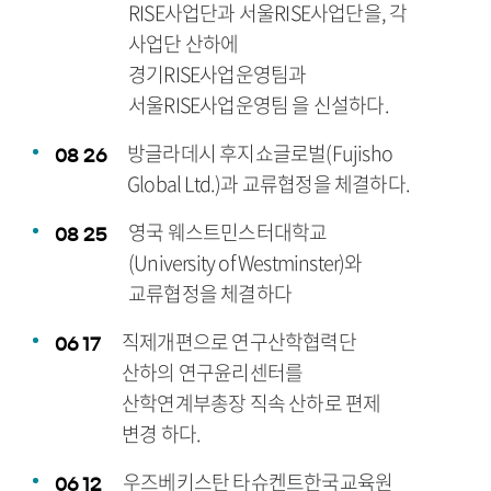
RISE사업단과 서울RISE사업단을, 각
사업단 산하에
경기RISE사업운영팀과
서울RISE사업운영팀 을 신설하다.
방글라데시 후지쇼글로벌(Fujisho
08
26
Global Ltd.)과 교류협정을 체결하다.
영국 웨스트민스터대학교
08
25
(University of Westminster)와
교류협정을 체결하다
직제개편으로 연구산학협력단
06
17
산하의 연구윤리센터를
산학연계부총장 직속 산하로 편제
변경 하다.
우즈베키스탄 타슈켄트한국교육원
06
12