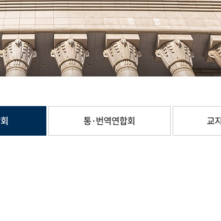
합회
통·번역연합회
교