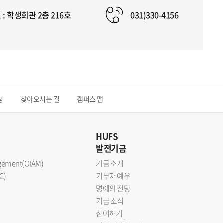
: 학생회관 2층 216호
031)330-4156
청
찾아오시는 길
캠퍼스 맵
HUFS
발전기금
nagement(OIAM)
기금 소개
C)
기부자 예우
명예의 전당
기금 소식
참여하기