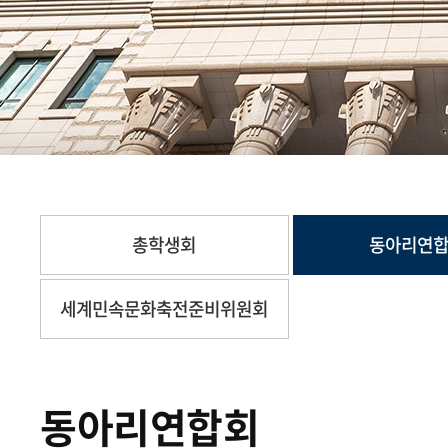
총학생회
동아리연
세계민속문화축전준비위원회
동아리연합회