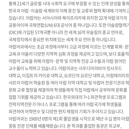
통해 21세기 글로벌 시대 사회적 요구에 부응할 수 있는 인재 양성을 통
한국과 아랍·이슬람 세계와의 이해 증진 및 교류와 협력 확대에 기여하
있습니다. 아랍어는 서아시아와 북아프리카에 위치한 22개 아랍국가의
공용어이며 국제연합(UN) 6대 공식어 중 하나입니다. 또한 이슬람협력
(OIC)에 가입된 57개국뿐 아니라 전 세계 16억 무슬림의 종교 언어로,
국제정치에서 중요한 위치에 있는 세계 주요 언어 중 하나입니다.
아랍어과에서는 초급 과정에서부터 고급 과정에 이르는 단계별 회화·
교육과 아울러 다양한 지역학 심화 과정을 제공하고 있으며, 보다 효율
아랍어 교육을 위해 아랍어·문학 및 지역학 전공 교수들과 아랍 원어민
교수들이 노력하고 있습니다. 아랍어과는 사우디아라비아 킹사우드
대학교, 이집트의 카이로 대학교, 요르단의 요르단 대학교, 아랍에미리
샤르자 아랍어 학술원 등 여러 아랍 지역 대학교 및 아랍어 전문기관과 
문화 교류 협정을 체결하여 학생들에게 직접 아랍에서 공부하며 문화를
접할 기회를 제공하고 있습니다. 한국외대의 7+1 파견학생 프로그램과
전략지역전문가 아너스 프로그램을 통해 여러 아랍국가에 학생들을
파견하여 어학연수 및 다양한 현지 체험의 기회가 주어지고 있습니다.
아랍어과는 1969년 6명의 제1회 졸업생을 시작으로 매년 수십 명의 아랍
중동 전문 인재를 배출해왔습니다. 본 학과를 졸업한 동문은 외교부,