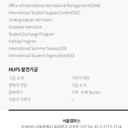
Office of International Admission & Management(OIAM)
International Student Support Center(ISSC)
Undergraduate Admission
Graduate Admission
Student Exchange Program
Visiting Program
International Summer Session(ISS)
International Student Organization(ISO)
HUFS
발전기금
기금 소개
기부자 예우
명예의 전당
기금 소식
참여하기
기부·수혜 Stories
-
이달의 기부자
서울캠퍼스
(02450) 서울특별시 동대문구 이문로 107 Tel. 82-2-2173-2114