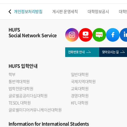
 맵
개인정보처리방침
게시판 운영세칙
대학정보공시
대학
HUFS
Social Network Service
전화번호 안내
찾아오시는 길
HUFS
입학안내
학부
일반대학원
통번역대학원
국제지역대학원
법학전문대학원
교육대학원
글로벌공공리더십대학원
경영대학원
TESOL 대학원
KFL 대학원
글로벌미디어커뮤니케이션대학원
Information
for International Students