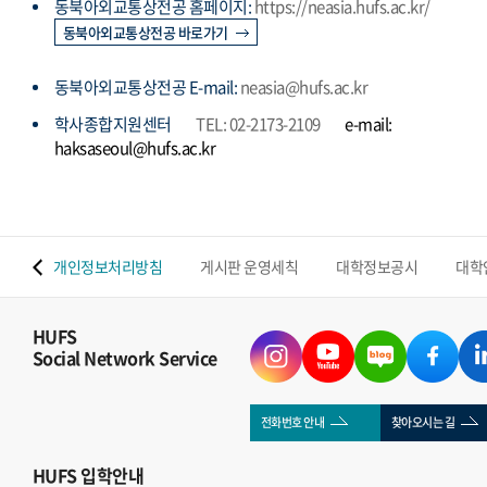
동북아외교통상전공 홈페이지:
https://neasia.hufs.ac.kr/
동북아외교통상전공 바로가기
동북아외교통상전공 E-mail:
neasia@hufs.ac.kr
학사종합지원센터
TEL: 02-2173-2109
e-mail:
haksaseoul@hufs.ac.kr
 맵
개인정보처리방침
게시판 운영세칙
대학정보공시
대학
HUFS
Social Network Service
전화번호 안내
찾아오시는 길
HUFS
입학안내