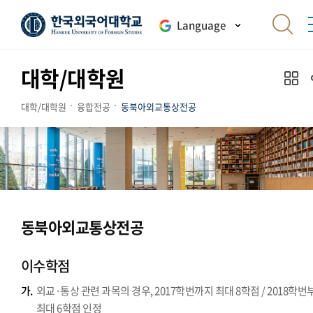
Language
대학/대학원
대학/대학원
융합전공
동북아외교통상전공
동북아외교통상전공
이수학점
가.
외교·통상 관련 과목의 경우, 2017학번까지 최대 8학점 / 2018학번
최대 6학점 인정