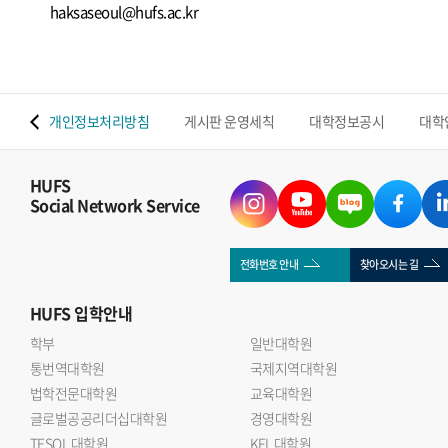
haksaseoul@hufs.ac.kr
 맵
개인정보처리방침
게시판 운영세칙
대학정보공시
대학
HUFS
Social Network Service
전화번호 안내
찾아오시는 길
HUFS
입학안내
학부
일반대학원
통번역대학원
국제지역대학원
법학전문대학원
교육대학원
글로벌공공리더십대학원
경영대학원
TESOL 대학원
KFL 대학원