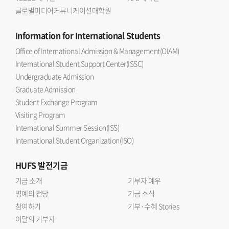
글로벌미디어커뮤니케이션대학원
Information
for International Students
Office of International Admission & Management(OIAM)
International Student Support Center(ISSC)
Undergraduate Admission
Graduate Admission
Student Exchange Program
Visiting Program
International Summer Session(ISS)
International Student Organization(ISO)
HUFS
발전기금
기금 소개
기부자 예우
명예의 전당
기금 소식
참여하기
기부·수혜 Stories
이달의 기부자