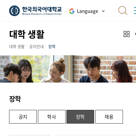
Language
대학 생활
대학 생활
공지안내
장학
장학
공지
학사
장학
채용
.