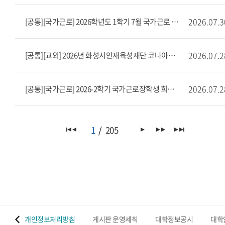
2026.07.3
[공통][국가근로] 2026학년도 1학기 7월 국가근로 출근부 마감 안내
2026.07.2
[공통][교외] 2026년 화성시인재육성재단 코나아이 소상공인 장학생 모집(~8/11)
2026.07.2
[공통][국가근로] 2026-2학기 국가근로장학생 희망근로지 신청 안내
1
205
 맵
개인정보처리방침
게시판 운영세칙
대학정보공시
대학