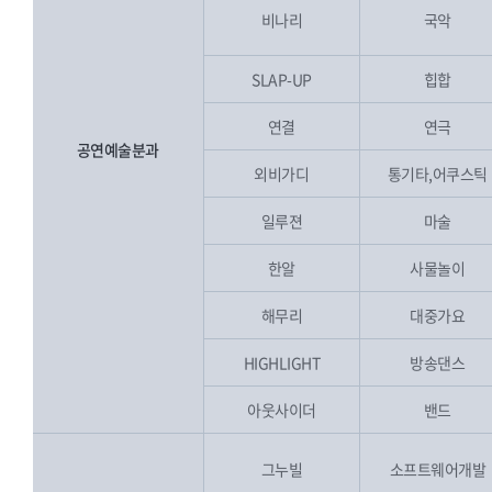
비나리
국악
SLAP-UP
힙합
연결
연극
공연예술분과
외비가디
통기타,어쿠스틱
일루젼
마술
한알
사물놀이
해무리
대중가요
HIGHLIGHT
방송댄스
아웃사이더
밴드
그누빌
소프트웨어개발