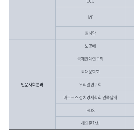
CCC
IVF
칠하담
노곳떼
국제관계연구회
외대문학회
인문사회분과
우리말연구회
마르크스 정치경제학회 왼쪽날개
HDS
해외문학회