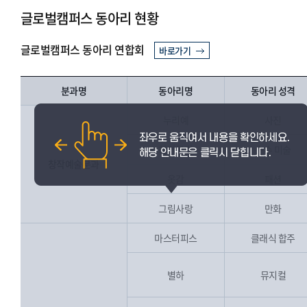
글로벌캠퍼스 동아리 현황
글로벌캠퍼스 동아리 연합회
바로가기
분과명
동아리명
동아리 성격
누리예
사진
하얀공간
순수 미술
창작예술분과
옷감
패션
그림사랑
만화
마스터피스
클래식 합주
별하
뮤지컬