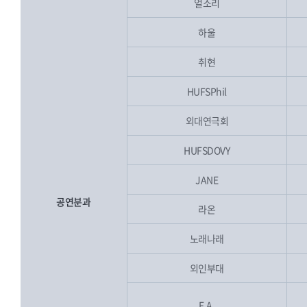
얼소리
하울
취현
HUFSPhil
외대연극회
HUFSDOVY
JANE
공연분과
라온
노래나래
외인부대
F.A.