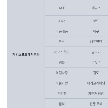
ACE
테니스
AiRo
보드
니퐁내퐁
탁구
듀스
배드민턴
러너스하이
달리기
개인스포츠레저분과
럼블
주짓수
외검사랑
검도
하늘사랑
패러글라이딩
만리행
자전거 탐방
활터
전통 무예