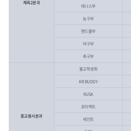
체육2분과
테니스부
농구부
핸드볼부
야구부
축구부
불교학생회
KR BUDDY
KUSA
로타랙트
종교봉사분과
세인트