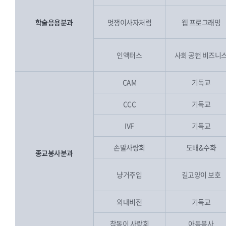
학술응용분과
멋쟁이사자처럼
웹 프로그래밍
인액터스
사회 공헌 비즈니
CAM
기독교
CCC
기독교
IVF
기독교
손말사랑회
도배&수화
종교봉사분과
냥거주입
길고양이 보호
외대비전
기독교
참동이 사랑회
아동봉사