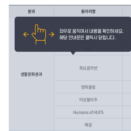
분과
동아리명
세레브로
그림촌
앵글스
목요음악반
생활문화분과
영화울림
아상블라주
Humans of HUFS
해갈