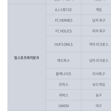
AJ 스튜디오
게임
FC HERMES
남자 축구
FC HOLICS
여자 축구
HUFS OWLS
여자 라크로스
팀스포츠레저분과
매드독스
남자 라크로스
블랙나이츠
미식축구
트릭스
보드게임
피버스
농구
UNION
야구