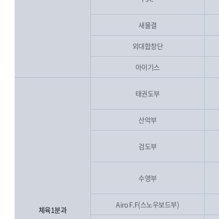
새물결
외대합창단
아이기스
태권도부
산악부
검도부
수영부
Airo F.F(스노우보드부)
체육1분과