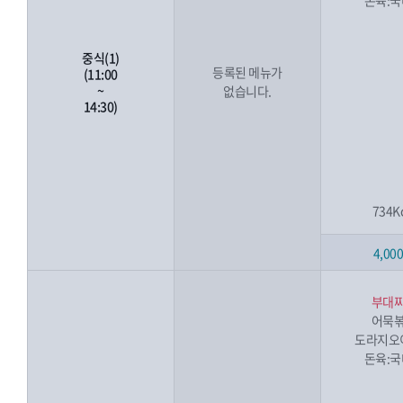
돈육:
중식(1)
등록된 메뉴가
(11:00
~
없습니다.
14:30)
734K
4,00
부대
어묵
도라지오
돈육: