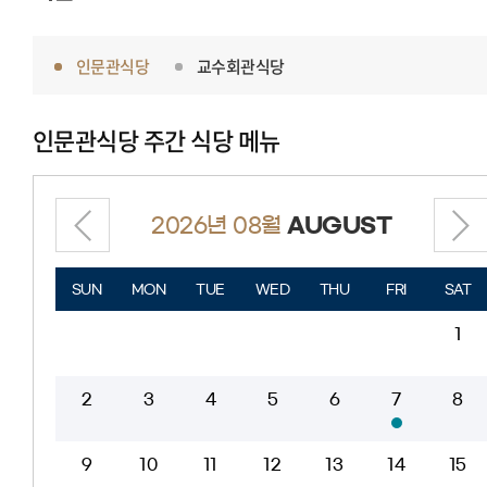
인문관식당
교수회관식당
인문관식당
주간 식당 메뉴
2026년 08월
AUGUST
SUN
MON
TUE
WED
THU
FRI
SAT
1
2
3
4
5
6
7
8
9
10
11
12
13
14
15