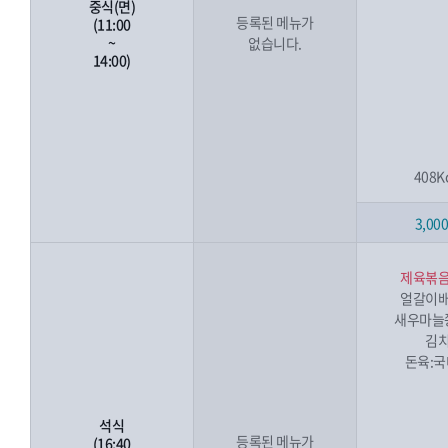
중식(면)
등록된 메뉴가
(11:00
~
없습니다.
14:00)
408K
3,00
제육볶
얼갈이
새우마늘
김
돈육:
석식
등록된 메뉴가
(16:40