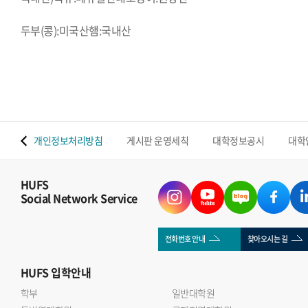
두부(콩):미국산햄:국내산
 맵
개인정보처리방침
게시판 운영세칙
대학정보공시
대학
HUFS
Social Network Service
전화번호 안내
찾아오시는 길
HUFS
입학안내
학부
일반대학원