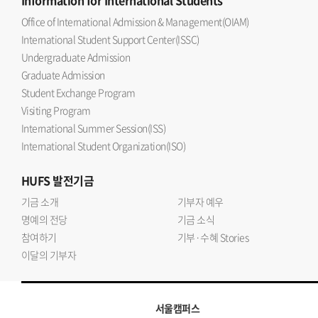
Information
for International Students
Office of International Admission & Management(OIAM)
International Student Support Center(ISSC)
Undergraduate Admission
Graduate Admission
Student Exchange Program
Visiting Program
International Summer Session(ISS)
International Student Organization(ISO)
HUFS
발전기금
기금 소개
기부자 예우
명예의 전당
기금 소식
참여하기
기부·수혜 Stories
이달의 기부자
서울캠퍼스