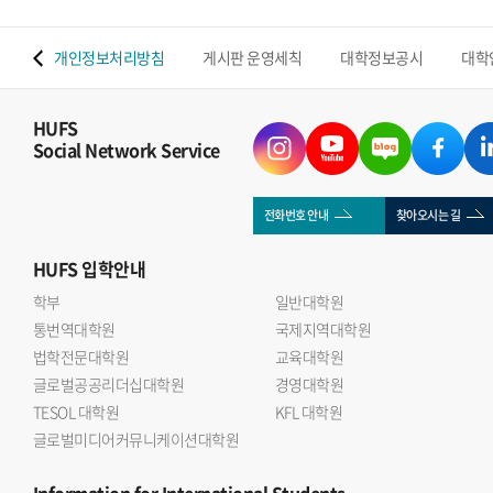
 맵
개인정보처리방침
게시판 운영세칙
대학정보공시
대학
HUFS
Social Network Service
전화번호 안내
찾아오시는 길
HUFS
입학안내
학부
일반대학원
통번역대학원
국제지역대학원
법학전문대학원
교육대학원
글로벌공공리더십대학원
경영대학원
TESOL 대학원
KFL 대학원
글로벌미디어커뮤니케이션대학원