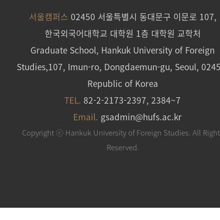
서울캠퍼스
02450 서울특별시 동대문구 이문로 107,
한국외국어대학교 대학원 1층 대학원 교학처
Graduate School, Hankuk University of Foreign
Studies,107, Imun-ro, Dongdaemun-gu, Seoul, 024
Republic of Korea
TEL.
82-2-2173-2397, 2384~7
Email.
gsadmin@hufs.ac.kr
Copyright ⓒ Hankuk University of Foreign Studies. All Righ
Reserved.