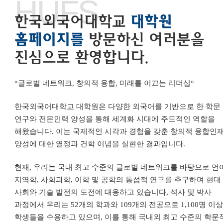
HUFS
한국외국어대학교
대학원
홈페이지를
방문하신 여러분을
진심으로 환영합니다.
“
글로벌 네트워크
,
창의적 융합
,
미래를 이끄는 리더십
“
한국외국어대학교 대학원은 다양한 외국어를 기반으로 한 학문
연구와 전문인력 양성을 통해 세계화 시대에 주도적인 역할을
해왔습니다
.
이는 국제적인 시각과 경험을 갖춘 창의적 융합인
양성에 대한 열정과 건학 이념을 실현한 결과입니다
.
현재
,
우리는 국내 최고 수준의 글로벌 네트워크를 바탕으로 언
지역학
,
사회과학
,
이학 및 공학의 통섭적 연구를 추구하며 현대
사회와 기술 발전의 도전에 대응하고 있습니다
,
석사 및 박사
과정에서 우리는
52
개의 학과와
109
개의 전공으로
1,100
명 이
학생들을 수용하고 있으며
,
이를 통해 국내외 최고 수준의 학문