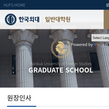
HUFS HOME
일반대학원
Powered by
Tr
Hankuk University of Foreign Studies
GRADUATE SCHOOL
원장인사