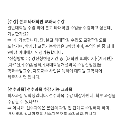
[
수강
]
본교 타대학원 교과목 수강
일반대학원 수업 외에 본교 타대학원 수업을 수강하고 싶은데
,
가능한가요
?
⇒
네
.
가능합니다
.
단
,
본교 타대학원 수업도 교환학점으로
포함되며
,
학기당 교류가능학점은
3
학점이며
,
수업연한 중 최대
9
학점 이내에서 인정가능합니다
.
*
신청방법
:
수강신청변경기간 중
, [
대학원 홈페이지
]-[
게시판
]-
[
자료실
]-[
수업
/
성적
]-[
타대학원개설과목 수강신청원
]
을
학과주임교수
,
지도교수 사인을 득하여 대학원 교학처에
제출하시면 됩니다
.
[
선수과목
]
선수과목 수강 가능 교과목
박사과정 입학생입니다
.
선수과목 수강 대상자인데
,
학부 과정
수강할 수 있나요
?
⇒
아니요
.
선수과목은 본인의 과정 전 단계를 수강해야 하며
,
박사생은 석사과정을 선수과목으로 수강해야 합니다
.