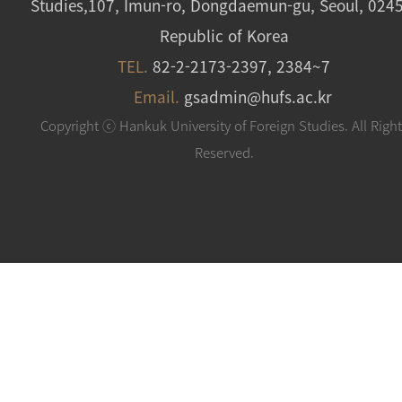
Studies,107, Imun-ro, Dongdaemun-gu, Seoul, 024
Republic of Korea
TEL.
82-2-2173-2397, 2384~7
Email.
gsadmin@hufs.ac.kr
Copyright ⓒ Hankuk University of Foreign Studies. All Righ
Reserved.