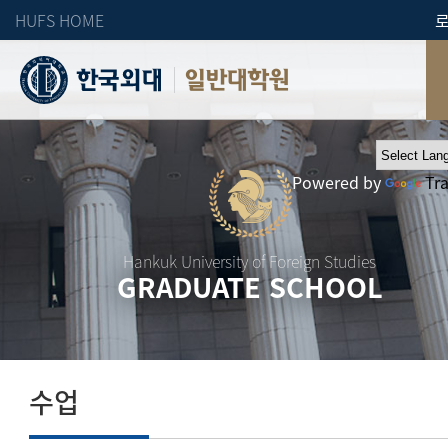
HUFS HOME
일반대학원
Powered by
Tr
Hankuk University of Foreign Studies
GRADUATE SCHOOL
수업