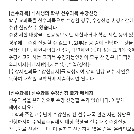
[
선수과목
]
석사생의 학부 선수과목 수강신청
학부 교과목을 선수과목으로 수강할 경우
,
수강신청 변경기간
수강 신청할 수 있습니다
.
수강 제한 대상을
1
전공생으로만 제한하거나 학년 제한 등이 있
경우에는 수강 신청할 수 없으며
,
2(
부
)
전공 중에 선택하는 것을
권장합니다
.
제한사항
(1
전공자
,
학년제한 등
)
이 없는 교과목 중
수강하고자 하는 교과목 수강가능인원이 모두 찬 경우
, [
대학원
홈페이지
]-[
게시판
]-[
자료실
]-[
수업
/
성적
]-
[
수강제한과목수강신청서
]
를 작성하여 강의 담당 교수 사인을
득하여 대학원 교학처에 제출하시면 됩니다
.
[
선수과목
]
선수과목 수강신청 불가 메세지
선수과목을 온라인으로 수강 신청할 수가 없습니다
.
어떻게
해야하나요
?
⇒
학과 주임교수님께 수강신청 전 선수과목 관련 사전 상담을
진행하셔야 주임교수님께서 대상 학생을 선수과목 수강신청
가능자로 전환합니다
.
이 절차를 진행하지 않은 경우
,
온라인으