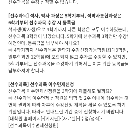
선수과목을 수강 신청할 수 없습니다
.
[
선수과목
]
석사
,
박사 과정은
5
학기부터
,
석박사통합과정은
6
학기부터 선수과목 수강 시 등록금
석사생
(
박사생
)
으로
4
학기까지 다른 학점은 모두 이수하였는데
,
선수과목
3
학점이 남았습니다
. 5
학기에 선수과목
3
학점만 수강
예정인데
,
등록금을 납부해야 하나요
?
⇒
4
학기까지 선수과목은 한학기 수강신청가능학점
(
최대
9
학점
일부학과만
12
학점
)
에 포함되지 않고 추가로 수강할 수 있지만
,
5
학기부터는 선수과목을 수강하기 위해서는 이를 위한 등록금
납부하셔야 합니다
.
[
선수과목
]
선수과목 이수면제신청
선수과목 이수면제신청원을
3
학기에 제출해도 될까요
?
⇒
선수과목 이수면제 신청원을 입학 첫
2
주 이내에 접수하는 
면제 결과에 따라 차후에 수강신청 계획을 세울 수 있도록 하기
위함입니다
.
따라서 안내드린 기간 중에 신청하시기 바랍니다.
[
대학원 홈페이지
]-[
게시판
]-[
자료실
]-[
수업
/
성적
]-
[
선수과목이수면제신청원
]