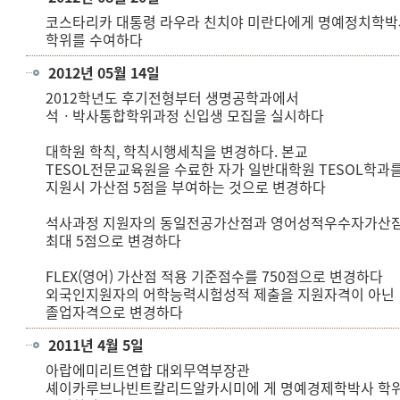
코스타리카 대통령 라우라 친치야 미란다에게 명예정치학박
학위를 수여하다
2012년 05월 14일
2012학년도 후기전형부터 생명공학과에서
석ㆍ박사통합학위과정 신입생 모집을 실시하다
대학원 학칙, 학칙시행세칙을 변경하다. 본교
TESOL전문교육원을 수료한 자가 일반대학원 TESOL학과
지원시 가산점 5점을 부여하는 것으로 변경하다
석사과정 지원자의 동일전공가산점과 영어성적우수자가산
최대 5점으로 변경하다
FLEX(영어) 가산점 적용 기준점수를 750점으로 변경하다
외국인지원자의 어학능력시험성적 제출을 지원자격이 아닌
졸업자격으로 변경하다
2011년 4월 5일
아랍에미리트연합 대외무역부장관
셰이카루브나빈트칼리드알카시미에 게 명예경제학박사 학