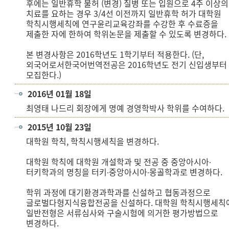
후에는 일반휴학 불허 (변경) 질병 또는 입원으로 4주 이상의
치료를 요하는 경우 3/4선 이전까지 일반휴학 허가 대학원
학칙시행세칙에 연구윤리교육강좌를 수강한 후 수료증을
제출한 자에 한하여 학위논문을 제출할 수 있도록 변경하다.
본 변경사항은 2016학년도 1학기부터 적용한다. (단,
외국어로서한국어번역전공은 2016학년도 전기 신입생부터
모집한다.)
2016년 01월 18일
최영태 나드리 회장에게 명예 경영학박사 학위를 수여하다.
2015년 10월 23일
대학원 학칙, 학칙시행세칙을 변경하다.
대학원 학칙에 대학원 개설학과 및 전공 중 중앙아시아∙
터키학과의 명칭을 터키∙중앙아시아∙몽골학과로 변경하다.
학위 과정에 대기환경과학과를 신설하고 협동과정으로
글로벌다형지식융합전공을 신설하다. 대학원 학칙시행세칙
일반전형은 서류심사와 구술시험에 의거한 평가방법으로
변경하다.