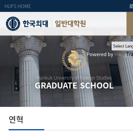
HUFS HOME
일반대학원
Powered by
Tr
Hankuk University of Foreign Studies
GRADUATE SCHOOL
연혁