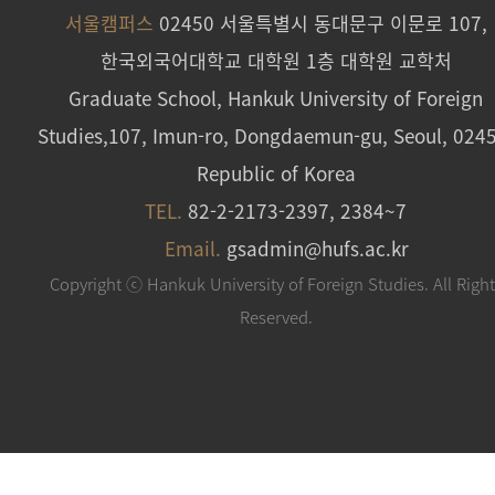
서울캠퍼스
02450 서울특별시 동대문구 이문로 107,
한국외국어대학교 대학원 1층 대학원 교학처
Graduate School, Hankuk University of Foreign
Studies,107, Imun-ro, Dongdaemun-gu, Seoul, 024
Republic of Korea
TEL.
82-2-2173-2397, 2384~7
Email.
gsadmin@hufs.ac.kr
Copyright ⓒ Hankuk University of Foreign Studies. All Righ
Reserved.