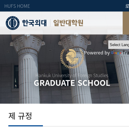
HUFS HOME
일반대학원
Powered by
Tr
Hankuk University of Foreign Studies
GRADUATE SCHOOL
제 규정