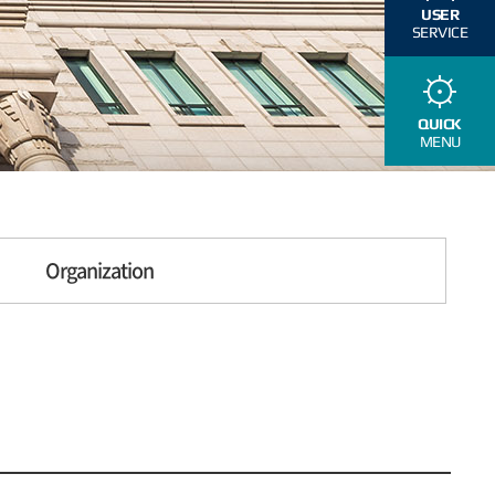
USER
SERVICE
QUICK
MENU
Organization