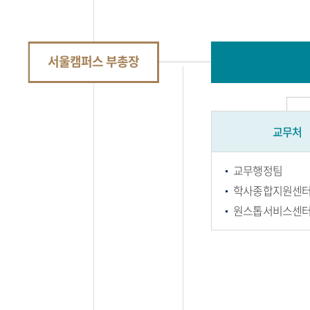
서울캠퍼스 부총장
교무처
교무행정팀
학사종합지원센
원스톱서비스센