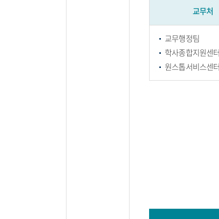
교무처
교무행정팀
학사종합지원센
원스톱서비스센