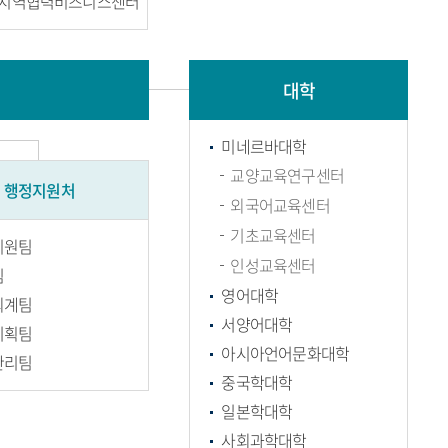
S지역협력비즈니스센터
대학
미네르바대학
교양교육연구센터
행정지원처
외국어교육센터
기초교육센터
지원팀
인성교육센터
팀
영어대학
회계팀
서양어대학
기획팀
아시아언어문화대학
관리팀
중국학대학
일본학대학
사회과학대학