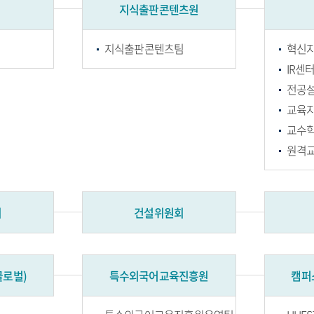
지식출판콘텐츠원
지식출판콘텐츠팀
혁신
IR센
전공
교육
교수
원격
회
건설위원회
글로벌)
특수외국어교육진흥원
캠퍼