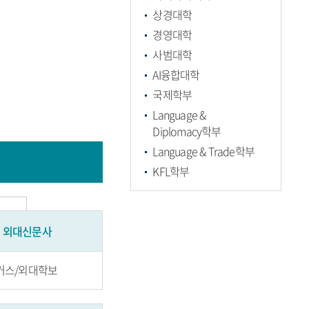
상경대학
경영대학
사범대학
AI융합대학
국제학부
Language &
Diplomacy학부
Language & Trade학부
KFL학부
외대신문사
거스/외대학보