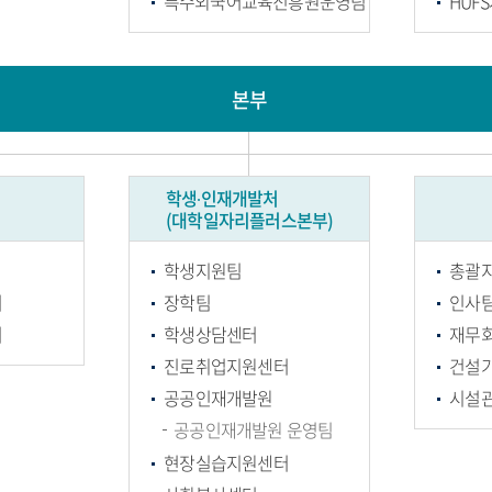
특수외국어교육진흥원운영팀
HUF
본부
학생∙인재개발처
(대학일자리플러스본부)
학생지원팀
총괄
터
장학팀
인사
터
학생상담센터
재무
진로취업지원센터
건설
공공인재개발원
시설
공공인재개발원 운영팀
현장실습지원센터