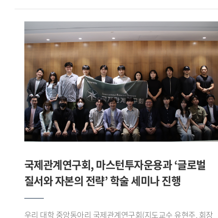
직관적으로 보여주고, 필요한 시점에 맞춤형 정보를 제공하는
레오를 상대로 조 1위를 기록하며 16강에 진출했다.이후
맥락적 교육(In-context Education) 인터페이스 를 구현한 점
16강에서는 육군사관학교 사커라이온을, 8강에서는
우수한 평가를 받았다.팀장 이유준 학생은 일회성 측정에
한림대학교 사이다를 차례로 꺾고 4강에 올랐다. 준결승에서는
그치던 국가 체력 인증 데이터에 실시간 스마트워치 생체
서울시립대학교 AZURE와 맞붙어 선전한 끝에 공동 3위로
신호를 결합함으로써, 365일 실시간으로 안전벨트를 매고
대회를 마무리했다.이번 대회는 전국 대학 축구 동아리와 학회
운동하는 듯한 디지털 예방 의학 솔루션 을 구현하고자 했다 고
팀들이 참가하는 대학 클럽 축구대회로, 아이웨이는 이번
강조하며, 앞으로 제조사별 API 데이터 정규화 과정을 더욱
성과를 통해 전국 무대에서 경쟁력을 입증했다.
고도화하고, 향후 실제 공공 인프라 및 보험 산업(인슈어테크)
글로벌스포츠산업학부 축구학회 아이웨이는 학부 재학생들로
과의 연동 융합 연구를 통해 전 국민이 안전하게 국가 표준 체력
구성된 축구 학회로, 교내외 각종 대회와 교류전에 참가하며
등급에 도달하는 데 선도적 역할을 다하겠다 고 소감을 밝혔다.
꾸준히 활동을 이어가고 있다.
국제관계연구회, 마스턴투자운용과 ‘글로벌
질서와 자본의 전략’ 학술 세미나 진행
우리 대학 중앙동아리 국제관계연구회(지도교수 유현주, 회장