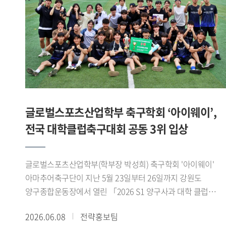
위해 마련됐다. 참가팀들은 스포츠 산업과 AI 바이오헬스
기술을 접목한 다양한 아이디어를 영상 발표 형식으로
제출했으며, 심사는 창의성, 기술 융합성, 산업 적용 가능성,
실현 가능성 등을 중심으로 진행됐다.'AI 동적 운동 처방 플랫폼
팀은 발표 세션에서 ▲Pre-Work(운동 전) 단계의 국민체력100
등급 점수와 실시간 심박변이도(HRV) 기반 오늘의 운동 준비
지수(Ready-to-Train Index) 산출 로직 , ▲During-Work(운동
중) 단계의 제조사별(Apple, Samsung, Garmin) 센서 특성을
글로벌스포츠산업학부 축구학회 ‘아이웨이’,
반영한 실시간 가변 강도 조절 및 위험 감지 트리거 , ▲Post-
전국 대학클럽축구대회 공동 3위 입상
Work(운동 후) 단계의 최상 컨디션 상태 복구를 위한 목표
지향적 역산형 회복 시뮬레이터 발표를 진행하였다.
발표자들은 공공 데이터와 하이엔드 웨어러블 API를 아우르는
글로벌스포츠산업학부(학부장 박성희) 축구학회 '아이웨이'
구체적인 데이터 매핑 기술과 아키텍처 구축 방안을 제시했다.
아마추어축구단이 지난 5월 23일부터 26일까지 강원도
심사위원단은 복잡한 생체 데이터를 사용자가 쉽게 이해할 수
양구종합운동장에서 열린 「2026 S1 양구사과 대학 클럽
있도록 시각화한 점에 주목했다. 특히 전문 용어 대신 신체
축구대회」에서 공동 3위를 차지했다.아이웨이는 예선에서
2026.06.08
전략홍보팀
배터리 복구 경로 라는 개념을 도입해 운동 상태와 회복 과정을
고려대학교 SFA, 한국체육대학교 실버골 FC, 한림대학교