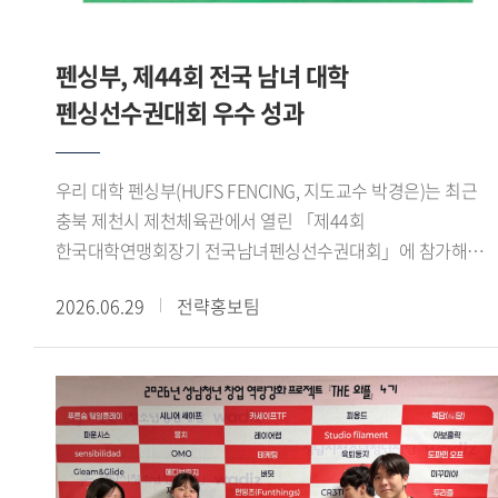
성과를 냈습니다. 성취감과 더불어 감동적이기까지 했던
기반의 숙의 과정과 팀별 활동에 참여하며 정책 제안을
기억입니다. 또 제가 태국어통번역 전공이라 전시회에서
구체화했다. 이 과정에서 용인시 관련 부서와 대학교수,
태국인 바이어들과 소통했던 경험도 특별했습니다. 우리
펜싱부, 제44회 전국 남녀 대학
용인시정연구원 등 분야별 전문가들의 검토와 자문을 바탕으로
대학에서 공부하며 태국의 문화적 배경 지식을 쌓고 어학
정책의 타당성과 실현 가능성을 높였다.이번 공모전에서는
펜싱선수권대회 우수 성과
수준을 높인 상태로 전시회에 참여해서인지 태국인 바이어들이
정책의 창의성, 타당성, 효과성, 실현 가능성 등을 종합적으로
즐겁게 소통할 수 있었습니다. 전시회를 마칠 때는 제
평가했다. 우리 대학 학생들은 전공 지식과 디지털 기술을 지역
개인번호를 물어볼 정도로 친해졌습니다. 한국외대를 통해
우리 대학 펜싱부(HUFS FENCING, 지도교수 박경은)는 최근
현안에 접목하고, 실제 행정 현장에 적용할 수 있는 구체적인
제가 성장했음을 실감한 순간이었습니다. - 이번 활동이
충북 제천시 제천체육관에서 열린 「제44회
실행 방안을 제시해 우수한 평가를 받았다.이번 성과는 우리
진로설정에 어떤 영향을 줬을지 궁금합니다.GTEP 활동을 통해
한국대학연맹회장기 전국남녀펜싱선수권대회」에 참가해
대학 학생들이 지역사회의 문화, 복지, 관광 문제를 청년의
아랍에미리트에 다녀온 적 있습니다. 그때가 할랄 시장의
여자 플뢰레 단체전 우승을 비롯해 다수 종목에서 우수한
시각에서 새롭게 해석하고 실질적인 정책 대안을 제시했다는
가능성을 피부로 체감한 계기였습니다. 이후 GTEP을 통해
2026.06.29
전략홍보팀
성적을 거두었다.이번 대회는 한국대학펜싱연맹이 주최하고
점에서 의미가 있다. 학생들이 대학에서 쌓은 전공 역량과
할랄산업연구원장님의 특강을 수강하면서 할랄 시장을
제천시와 제천시체육회가 후원한 전국 규모의 대회로, 전국
창의적 사고를 지역사회 문제 해결에 적용하며 정책 기획
개척해보기로 마음을 먹었고, 할랄 스토어를 창업했습니다.
38개 대학 선수부와 40개 대학 동아리부 등 총 647명이
능력과 현장 실무 역량을 보여줬다는 평가다.한편,
현재는 한국에서 무슬림이 편하게 생활하도록 돕는
참가했다. 우리 대학에서는 선수 29명이 출전해 뛰어난 기량과
용인특례시는 현장 적용 가능성이 높은 우수 정책을 관련
라이프스타일 앱을 개발하는 스타트업을 창업했습니다. 국내에
팀워크를 바탕으로 여러 종목에서 입상하며 우수한 경쟁력을
사업과 연계해 실증하고, 검토 결과를 바탕으로 실제 정책에
거주하는 무슬림은 전국에 흩어져있는데 이들이 편리하게
보여주었다.여자 플뢰레 단체전에서는 김지성(영미문학 문화
반영할 계획이다. 이를 통해 청년들이 제안한 아이디어가
쇼핑을 하고 커뮤니티를 이어갈 수 있는 서비스를 제공하려
22), 최예진(체코 슬로바키아 22), Hortense(국제학 23), 김은
지역사회의 변화를 이끄는 실질적인 정책으로 발전할 수