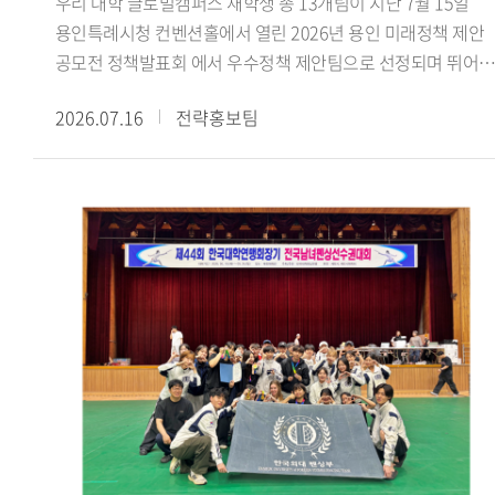
우리 대학 글로벌캠퍼스 재학생 총 13개팀이 지난 7월 15일
수료했더라고요. 활동하면서 강의실에서 이론으로만 접하던
용인특례시청 컨벤션홀에서 열린 2026년 용인 미래정책 제안
내용을 현장에서 몸소 겪고, 낯설고 어색한 순간도 많았습니다.
공모전 정책발표회 에서 우수정책 제안팀으로 선정되며 뛰어난
그럼에도 해외에 나가 바이어들과 직접 상담을 하고 억 단위 큰
정책 기획 역량과 지역사회 문제 해결 능력을 인정받았다.
규모의 거래를 협상하고 계약을 완료한 경험은 정말 큰 도움이
2026.07.16
전략홍보팀
용인특례시가 주최한 이번 공모전은 미래사회의 주역인
됐습니다. 학생 신분으로 이런 경험은 정말 소중하고 가치
청년들의 창의적인 아이디어를 발굴하고 이를 용인시의 미래
있다고 생각합니다. 함께 경험과 노하우를 공유하며 격려했던
정책에 반영하기 위해 마련됐다. 참가팀들은 경제 산업 일자리,
19기 친구들과 팀원들 덕분에 잘 성장하며 마무리할 수
문화 관광, 도시 교통, 기후 환경, 교육 복지 등 용인시의 주요
있었습니다.- GTEP사업단 활동을 돌이켜봤을 때 가장 기억에
현안과 관련된 정책을 제안했다.우리 대학 참가팀들은
남는 부분이 있다면 무엇입니까?팀 전시회가 가장 기억에
용인시의 지역문화 보존과 관광 활성화, 고령층의 디지털 격차
남습니다. GTEP에 선발되면 팀별로 수출을 도와줄 업체를 직
해소, 데이터 기반 로컬 관광 플랫폼 등 지역사회가 직면한
찾아 전시회까지 전부 기획해야 합니다. 초면인 사람들과 이런
다양한 현안을 주제로 정책을 발표했다. 특히 우리 대학 잇용
큰 프로젝트를 맡게 돼 서로 어색하기도 했고, 다들 처음 해보는
(팀장 지은비, 융합인재학부) 참가팀이 제안한 용인 무형유산
일이라 참 난감했습니다. 그래도 함께 의견 나누면서 어떤
실감형 전승 콘텐츠 개발 방법 정책은 용인시산업진흥원이
제품을, 어느 나라에, 어떤 전략으로, 어떻게 수출할지 정해
추진 중인 첨단기술 융합실증사업 과 연계해 현장 실증을 통해
나갔습니다. 그렇게 기업 발굴부터 전시회 준비와 부스 디자인,
현장 적용 가능성을 검증하고, 향후 정책에 반영할 방침이다.
사후관리까지 해내며 저희 팀과 기업 모두 만족할 수준의
참가 학생들은 지난 4월부터 6월까지 약 3개월간 민 관 협력