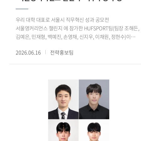
보여주는 사례로 평가된다.글로벌창업지원단은 학생창업팀의
성장을 지원하기 위해 사업화 지원금, 벤처동문회 멘토링, 교내
우리 대학 대표로 서울시 직무혁신 성과 공모전
창업 공간 제공 등 다양한 지원 프로그램을 운영하고 있다.
서울영커리언스 챌린지 에 참가한 HUFSPORT팀(팀장 조해든,
선정된 학생창업팀에는 최대 2개 학기 동안 혜택이 제공되며,
김예은, 민재형, 백예진, 손영채, 신지우, 이채원, 정현수)이
전문가 특강과 창업 실무 교육 등 창업 역량 강화를 위한
최우수상을 수상했다.서울시가 주관한 서울영커리언스 챌린지
프로그램도 함께 지원된다.오세홍 글로벌창업지원단장은 이번
2026.06.16
전략홍보팀
는 기업이 제시한 실제 과제를 청년들이 팀 단위로 수행하며
성과는 특정 분야에 국한되지 않고 기술, 문화, 플랫폼 등
문제 해결 능력과 실무 역량을 기르는 프로그램이다. 올해
다채로운 영역에서 학생들의 창의적인 아이디어와 열정이
봄학기에는 총 87개 팀 930명이 지원했으며, 심사를 거쳐 최종
훌륭한 결실로 이어져 매우 기쁘다 며, 앞으로도 교내 창업
8개 팀 64명이 선발됐다. 참가자들은 지난 3월 24일부터 6월
생태계를 더욱 공고히 하고, 학생들이 혁신 창업가로 성장할 수
6일까지 약 10주간 프로젝트를 수행했으며, 6월 6일
있도록 체계적이고 아낌없는 지원을 이어가겠다 고 전했다.
서울글로벌센터 국제회의실에서 열린 성과공유회 및
수료식에서 최종 결과를 발표했다.HUFSPORT팀은 수출
경험이 없는 국내 중소기업 3개사를 대상으로 수출 인프라
구축, 해외 바이어 발굴, 화상 미팅 등 해외영업 전 과정을 직접
수행했다. 특히 기업별 산업 특성을 분석해 적합한 해외 시장을
발굴하고 맞춤형 진출 전략을 수립해 참여 기업 모두의 현지