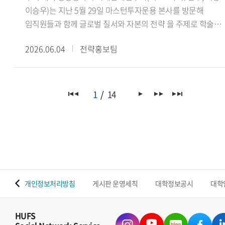
이승우)는 지난 5월 29일 마스턴투자운용 본사를 방문해
임직원들과 함께 글로벌 질서와 자본의 전략 을 주제로 학술
세미나를 진행했다.이번 세미나는 학생들의 국제정세 및
2026.06.04
전략홍보팀
금융산업에 대한 이해를 넓히고, 글로벌 자본의 흐름과 투자
전략을 다각적으로 살펴보기 위해 마련됐다. 특히
마스턴투자운용 사회공헌추진단 선한영향실천센터(Center fo
Positive Impact)가 미래 글로벌 인재 양성을 위해 운영하는
1
14
본업 연계 재능기부 프로그램의 일환으로 진행되어 산학
교류의 의미를 더했다.이날 세미나에서는 마스턴투자운용
임직원들이 △싱가포르의 글로벌 금융 허브 생존 전략(권우준
전략투자본부장) △블랙록 알라딘과 글로벌 자본의 운영체제
(김재관 디지털혁신실장) △대체투자 운용사가 만드는 또
하나의 가치(김민석 선한영향실천센터장)를 주제로 강연을
 맵
개인정보처리방침
게시판 운영세칙
대학정보공시
대학
진행하며 금융산업과 글로벌 투자 환경에 대한 다양한 시각을
공유했다.이어 국제관계연구회 이승우 회장(인도어과 23)은
연구회의 비전과 주요 학술 활동을 소개했으며, 학생들은 강연
HUFS