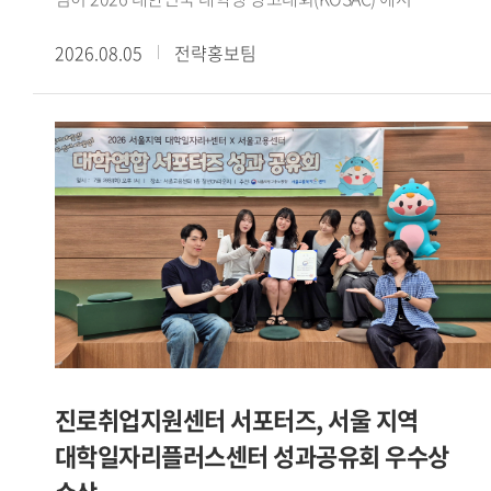
코삭챌린저상을 수상했다.대한민국 대학생 광고대회(KOSAC)
2026.08.05
전략홍보팀
는 문화체육관광부가 주최하고 한국광고총연합회가 주관하는
전국 규모의 대학생 광고 공모전이다. 매년 전국 대학생들이
지도교수와 함께 주제에 맞는 광고 캠페인 기획서를 제작해
경쟁한다.삼성화재의 후원으로 열린 이번 대회는 2030세대의
일상에 보험을 더하다 를 주제로 진행됐다. 광미사팀은
수업에서 수행한 팀 프로젝트를 발전시켜 공모전에
출품했으며, 보험 시장이 꾸준히 성장하는 가운데 2030세대의
신규 가입은 감소하고 있다는 점에 주목해 캠페인 전략을
설계했다.광미사팀은 이를 바탕으로 같이, 일상이 되다 라는
캠페인 콘셉트를 제시했다. 보험을 어렵고 복잡하게 인식하는
2030세대가 보다 친근하게 접근할 수 있도록 AI 진단 테스트와
오피스어택 등 사회초년생의 일상과 생활 동선을 반영한
구체적인 실행안을 구성했다.광미사팀은 강민서(팀장 GBT 22),
진로취업지원센터 서포터즈, 서울 지역
이정민(독일어통번역 23), 유승원(철학 24), 윤혜령
대학일자리플러스센터 성과공유회 우수상
(이탈리아어통번역 21) 학생으로 구성됐다. 서로 다른 전공의