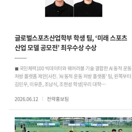
바이어 미팅을 성사시키며 우수한 성과를 거뒀다. 이 같은
성과를 바탕으로 HUFSPORT팀은 최우수상을 수상하며 실무
역량과 글로벌 비즈니스 경쟁력을 인정받았다.HUFSPORT팀
이번 프로그램을 통해 학교에서 배운 이론을 실제 산업 현장에
글로벌스포츠산업학부 학생 팀, ‘미래 스포츠
적용하며 글로벌 비즈니스 역량을 키울 수 있었다 며 팀원들과
긴밀하게 소통하고 협력하며 문제를 해결해 온 결과
산업 모델 공모전’ 최우수상 수상
최우수상이라는 뜻깊은 성과를 거둘 수 있어 더욱 의미 있는
경험이었다 고 소감을 전했다.한편, 우리 대학
◼ 국민체력100 빅데이터와 웨어러블 기술 결합한 AI 동적 운동
대학일자리플러스본부(본부장 신근혜)는 앞으로도 서울시
처방 플랫폼 제안[사진. 'AI 동적 운동 처방 플랫폼' 팀, 왼쪽부터
서울영커리언스 사업에 참여해 학생들에게 실무 중심의 직무
김민우, 이유준, 조남식, 조현성 학생]우리 대학
경험 기회를 제공할 예정이다. 또한 고용노동부 재학생 맞춤형
글로벌스포츠산업학부(학부장 박성희) 학생들로 구성된 AI
고용서비스와 졸업생 특화 프로그램 등을 운영하며 학생들의
2026.06.12
전략홍보팀
동적 운동 처방 플랫폼 팀(김민우 이유준 조남식 조현성)이 지난
진로 취업 역량 강화를 적극 지원할 계획이다.
5월 21일 한국문화스포츠학회가 주최한 미래 스포츠 산업 모델
공모전 바이오헬스 부문에서 최우수상을 수상했다.이번
공모전은 디지털 헬스케어 기술과 공공데이터를 활용해 국민
건강 증진에 기여할 수 있는 미래 스포츠 산업 모델을 발굴하기