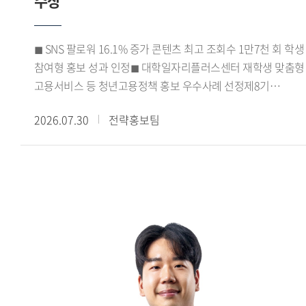
수상
학생들은 아이디어 도출과 시장 데이터 분석, 캠페인 전략 수립,
기획안 제작에 이르는 전 과정을 함께 수행했다.
코삭챌린저상은 각 지역 예선 출품작 가운데 상위 15% 이내의
◼ SNS 팔로워 16.1% 증가 콘텐츠 최고 조회수 1만7천 회 학생
우수작에 수여되는 상이다. 이번 수상은 광미사팀의 기획력과
참여형 홍보 성과 인정◼ 대학일자리플러스센터 재학생 맞춤형
캠페인의 실현 가능성을 인정받은 결과로, 교과목에서 진행한
고용서비스 등 청년고용정책 홍보 우수사례 선정제8기
프로젝트가 실제 대외 공모전 성과로 이어졌다는 점에서,
진로취업지원센터 서포터즈가 서울 지역
수업과 실무를 연계한 교육의 성과를 보여주는 사례로
2026.07.30
전략홍보팀
대학일자리플러스센터 성과공유회에서 우수상을 수상하며
평가된다.
학생 참여형 진로 취업 홍보 활동의 우수성을 인정받았다.우리
대학 대학일자리플러스본부(본부장 신근혜)가 운영한 제8기
진로취업지원센터 서포터즈는 강혜승, 김규래, 김지율, 김현채,
박시언, 서민성, 이가빈, 이희승, 최사랑, 최윤서 학생 등
10명으로 구성됐다. 이들은 2026학년도 1학기 동안
대학일자리플러스센터(거점형) 사업을 비롯해 고용노동부의
재학생 맞춤형 고용서비스와 졸업생 특화프로그램 등을
학생들에게 알리고 참여를 확대하기 위한 다양한 홍보 활동을
펼쳤다.특히 카드뉴스와 숏폼 영상 등 학생들의 이용 방식에