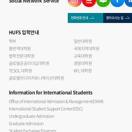
Social Network Service
이후 질의응답을 통해 국제관계와 금융시장의 연관성, 글로벌
자본의 역할 등에 대해 의견을 나누는 시간을 가졌다.
국제관계연구회 이승우 회장(인도어 23)은 자본과 금융의
전화번호 안내
찾아오시는 길
흐름은 국제관계 연구에서 빼놓을 수 없는 중요한 주제 라며
HUFS
입학안내
이번 세미나를 통해 학회원들이 대체투자 산업에 대한 이해를
넓히고 보다 다차원적인 분석 역량을 기를 수 있는 계기가
학부
일반대학원
통번역대학원
되었다 고 소감을 밝혔다.
국제지역대학원
법학전문대학원
교육대학원
글로벌공공리더십대학원
경영대학원
TESOL 대학원
KFL 대학원
글로벌미디어커뮤니케이션대학원
Information
for International Students
Office of International Admission & Management(OIAM)
International Student Support Center(ISSC)
Undergraduate Admission
Graduate Admission
Student Exchange Program