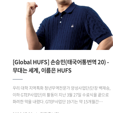
맞춘 디지털 콘텐츠를 제작 운영하며 SNS 팔로워를 16.1%
늘렸고, 콘텐츠 최고 조회수 1만7천 회를 기록하는 등 높은 홍
성과를 거뒀다.이 같은 성과를 바탕으로 제8기
진로취업지원센터 서포터즈는 지난 7월 28일
서울고용복지플러스센터 청년ON 라운지 다목적홀에서 열린
「2026년 서울 지역 대학일자리플러스센터 성과공유회」에서
심사 결과 1위를 기록하며 우수상을 수상했다.서포터즈 대표
서민성 학생(차이나데이터큐레이션전공 23)은 "학생들의
눈높이에서 청년고용서비스를 쉽고 친근하게 전달하기 위해
[Global HUFS] 손승민(태국어통번역 20) -
노력했다"며 "학생들과의 공감과 소통을 중심으로 한 활동이
좋은 평가를 받아 뜻깊게 생각한다"고 말했다.한편 우리 대학
무대는 세계, 이름은 HUFS
대학일자리플러스본부는 이번 성과를 바탕으로 2026학년도
2학기 제9기 진로취업지원센터 서포터즈를 운영하며 학생
우리 대학 지역특화 청년무역전문가 양성사업단(단장 백재승,
맞춤형 진로 취업 정보 제공과 청년고용정책 홍보를
이하 GTEP사업단)의 활동이 지난 3월 27일 수료식을 끝으로
지속적으로 추진할 계획이다.
화려한 막을 내렸다. GTEP사업단 19기는 약 15개월간
지역특화 교육과 무역 실무 교육, 현장 실습 등 총 480시간