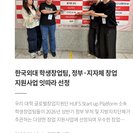
합니다. 앱은 7월경 출시를 목표로 하고 있습니다. 이처럼 제가
(영미문학 문화 23) 학생이 팀을 이뤄 우승을 차지했다.
있도록 지원할 예정이다.
창업에 도전하고 진로를 개척하는 데 GTEP의 역할이 꽤 컸다
개인전에서도 우수한 성과가 이어졌다. 김지성(영미문학 문화
생각합니다. - 앞으로의 계획을 들려주세요. 현재 HUFS Start-
22) 학생이 여자 플뢰레 개인전 준우승을 차지했으며, 이기령
up platform에 입주해 교내 창업지원단의 도움을 받아 창업한
(중국외교통상 22) 학생은 남자 플뢰레 개인전 3위, 이유종
상태입니다. 얼마 전에는 교육부에서 주관하는 학생
(정치외교 24) 학생은 남자 에페 개인전 3위에 올랐다. 이나래
창업유망팀 300+ 에 선정돼, 창업을 한 단계씩 발전시켜 나가
(LD 24) 학생도 여자 플뢰레 개인전 5위를 기록하며 좋은
있습니다. 이를 계속 발전시켜 국내 거주 무슬림을 위한 앱은
성적을 거두었다.이번 대회를 통해 우리 대학 펜싱부는
물론 최종적으로는 국내기업이 할랄 시장에 쉽게 진출하도록
단체전과 개인전 모두에서 우수한 성과를 거두며 전국
교두보 역할을 해내고 싶습니다. GTEP을 통해 배운 것을
무대에서 경쟁력을 다시 한번 입증했다.1960년대 활동 이후
한국외대 학생창업팀, 정부·지자체 창업
기반으로 차근차근 나아가면 좋은 결과를 얻을 수 있을 거라
재건된 우리 대학 펜싱부는 전국 규모의 각종 대회에서 꾸준히
지원사업 잇따라 선정
믿습니다. ※ 해당 인터뷰는 아래 Global HUFS 여름호 E-
성과를 이어오고 있다. 선수들은 이번 대회를 발판으로
book을 통해서도 확인하실 수 있습니다(p.16-17)https://e-
앞으로도 지속적인 훈련과 팀워크를 바탕으로 좋은 경기력을
book.hufs.ac.kr/20260623_135256/
선보일 계획이다.
우리 대학 글로벌창업지원단 HUFS Start-up Platform 소속
학생창업팀들이 2026년 상반기 정부 부처 및 지방자치단체가
주관하는 다양한 창업 지원사업에 선정되며 우수한 창업
역량을 보여주고 있다.최근 학생창업팀 파이어사이트 가