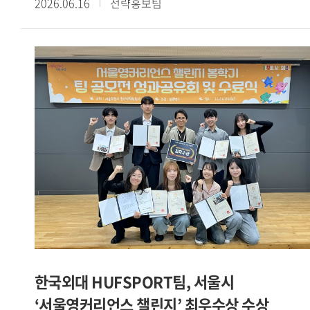
2026.06.16
전략홍보팀
예비창업패키지를 포함한 4개 창업 지원사업에 선정된 데 이어
교내 학생창업팀들의 성과가 이어지고 있다. PICKIN 팀은
아산두어스와 Grand-K 창업학교에 동시 선정됐으며, 커넥트인
팀은 청년창업사관학교에 이름을 올렸다.[사진. SBS
모닝와이드 방송 화면 캡처 / 서울캠퍼스 HUFS Start-up
Platform 소속 학생창업팀 카인디 ]또한 카인디 팀은
서울시립대 캠퍼스타운, 2026 여성벤처활성화지원사업,
서울시립대학교 임팩트 프로토타이핑 프로그램 등 3개 사업에
선정됐다. 이 밖에도 야라바디 팀은 모두의창업에, 할랄서울
팀은 학생 창업유망팀 300+에, CYCLE-B 팀은 성남청년 창업
역량강화 프로젝트 THE 와플 4기에 각각 선정되며 다양한
분야에서 성과를 거두고 있다.[사진. 성남청년 창업 역량강화
프로젝트 THE 와플 4기에 선정된 글로벌캠퍼스 HUFS Start-
up Platform 소속 CYCLE-B 팀]이번에 선정된 학생창업팀들은
IT 기반 플랫폼을 비롯해 로컬 비즈니스, 글로벌 서비스 등
한국외대 HUFSPORT팀, 서울시
다양한 분야에서 사업 아이템을 선보이고 있다. 이는 우리 대학
‘서울영커리언스 챌린지’ 최우수상 수상
학생 창업가들이 보유한 폭넓은 시야와 사업화 역량을