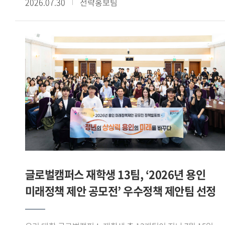
2026.07.30
전략홍보팀
이상의 교육과정을 이수하고, 산학협력 기업과 연계한 해외
전시회 참가, 바이어 발굴, 글로벌 전자상거래 플랫폼 운영 등
다양한 실무 프로젝트를 수행했다. 그중 우수학생 부문에서
손승민(태국어통번역 20) 학생이 산업통상자원부 장관상을
받으며 빛나는 성과를 기록했다. - 우수학생 부문에서
산업통상자원부 장관상을 받았습니다. 소감을 들려주세요.
GTEP 19기 친구들 특히 우리 5팀과 함께 고생하며 달린 끝에
산업통상자원부 장관상 이라는 과분한 결과를 얻게 되어 무척
영광스럽습니다. 그리고 아낌없이 지도해주신 백재승 교수님과
김민정 실장님께 감사한 마음이 큽니다. - GTEP사업단을 통해
480시간 이상의 교육과정 이수와 다양한 실무 프로젝트를
경험했습니다. 사업단 활동이 어떤 의미였는지 들어보고
싶습니다. 대학 생활 중 손에 꼽히는 유의미한 활동이면서
글로벌캠퍼스 재학생 13팀, ‘2026년 용인
한편으로는 쉽지 않은 활동이었다고 느낍니다. 수출입 관련
미래정책 제안 공모전’ 우수정책 제안팀 선정
교육과정을 480시간 이상 받고, 기업과 연계한 실무활동 약
120시간이 진행됐습니다. 처음에는 긴 시간 활동이 가능할까
싶었는데 매 순간 성실하게 임하다 보니 모든 과정을