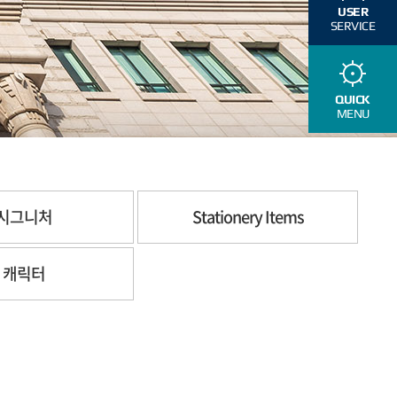
USER
SERVICE
QUICK
MENU
시그니처
Stationery Items
캐릭터