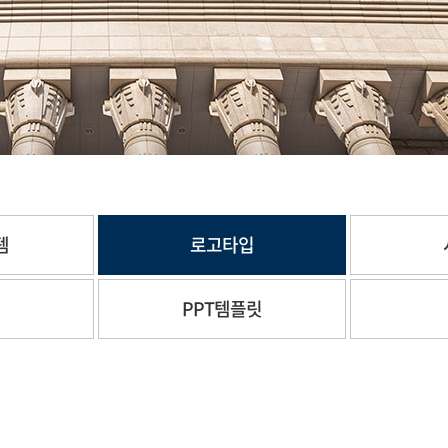
템
로고타입
체
PPT템플릿