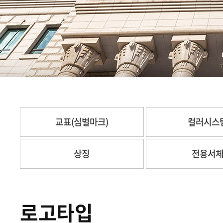
교표(심벌마크)
컬러시스
상징
전용서
로고타입