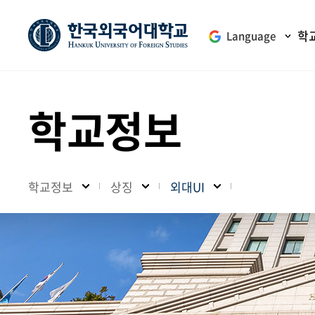
학
Language
학교정보
학교정보
상징
외대UI