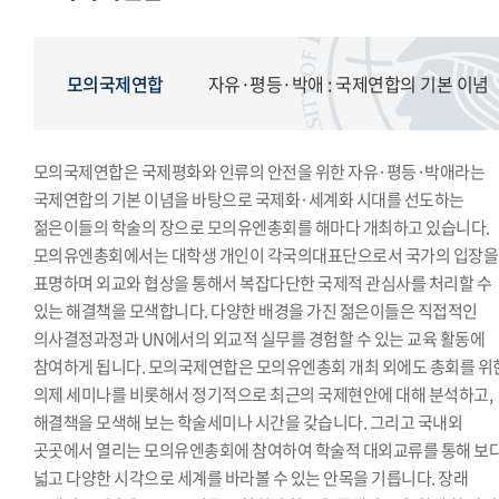
모의국제연합
국제학생회
생활도서관
모의국제연합
자유·평등·박애 : 국제연합의 기본 이념
학생복지위원회
영상사업단
한국외대풍물패연합회
모의국제연합은 국제평화와 인류의 안전을 위한 자유·평등·박애라는
국제연합의 기본 이념을 바탕으로 국제화·세계화 시대를 선도하는
한국외대통역협회
젊은이들의 학술의 장으로 모의유엔총회를 해마다 개최하고 있습니다.
한국외대119학군단
모의유엔총회에서는 대학생 개인이 각국의대표단으로서 국가의 입장을
표명하며 외교와 협상을 통해서 복잡다단한 국제적 관심사를 처리할 수
있는 해결책을 모색합니다. 다양한 배경을 가진 젊은이들은 직접적인
의사결정과정과 UN에서의 외교적 실무를 경험할 수 있는 교육 활동에
참여하게 됩니다. 모의국제연합은 모의유엔총회 개최 외에도 총회를 위
의제 세미나를 비롯해서 정기적으로 최근의 국제현안에 대해 분석하고,
해결책을 모색해 보는 학술세미나 시간을 갖습니다. 그리고 국내외
곳곳에서 열리는 모의유엔총회에 참여하여 학술적 대외교류를 통해 보
넓고 다양한 시각으로 세계를 바라볼 수 있는 안목을 기릅니다. 장래