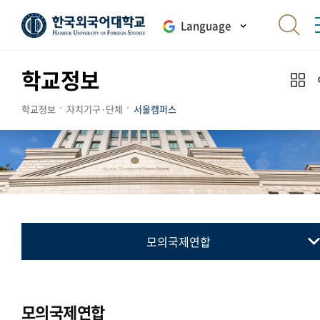
Language
학교정보
학교정보
자치기구·단체
서울캠퍼스
모의국제연합
총학생회
동아리연합회
모의국제연합
교지 편집위원회