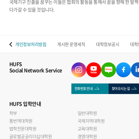
국제기구 진출을 꿈꾸는 이들은 협회의 활동을 통해서 꿈을 향해 한 발짝
다가갈 수 있을 것입니다.
 맵
개인정보처리방침
게시판 운영세칙
대학정보공시
대학
HUFS
Social Network Service
전화번호 안내
찾아오시는 길
HUFS
입학안내
학부
일반대학원
통번역대학원
국제지역대학원
법학전문대학원
교육대학원
글로벌공공리더십대학원
경영대학원