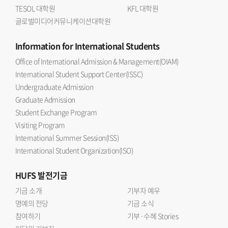
TESOL 대학원
KFL 대학원
글로벌미디어커뮤니케이션대학원
Information
for International Students
Office of International Admission & Management(OIAM)
International Student Support Center(ISSC)
Undergraduate Admission
Graduate Admission
Student Exchange Program
Visiting Program
International Summer Session(ISS)
International Student Organization(ISO)
HUFS
발전기금
기금 소개
기부자 예우
명예의 전당
기금 소식
참여하기
기부·수혜 Stories