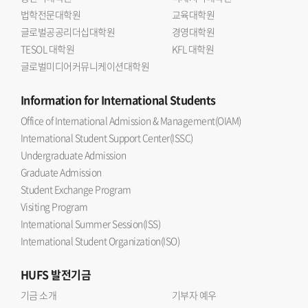
법학전문대학원
교육대학원
글로벌공공리더십대학원
경영대학원
TESOL 대학원
KFL 대학원
글로벌미디어커뮤니케이션대학원
Information
for International Students
Office of International Admission & Management(OIAM)
International Student Support Center(ISSC)
Undergraduate Admission
Graduate Admission
Student Exchange Program
Visiting Program
International Summer Session(ISS)
International Student Organization(ISO)
HUFS
발전기금
기금 소개
기부자 예우