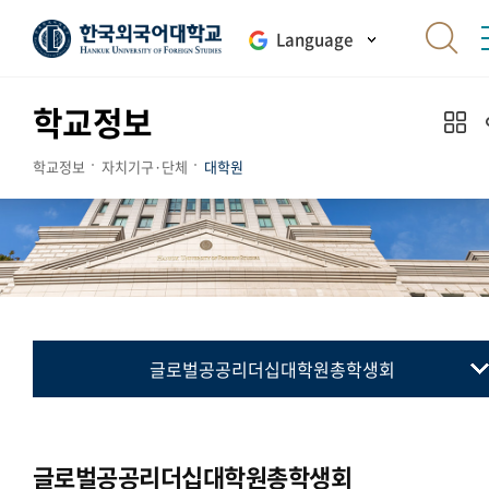
Language
학교정보
학교정보
자치기구·단체
대학원
글로벌공공리더십대학원총학생회
대학원총학생회
통번역대학원총학생회
글로벌공공리더십대학원총학생회
국제지역대학원총학생회